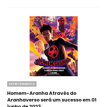
DE
GUARDIÕES
DA
GALAXIA
VOL.3
Categories
ENTRETENIMENTO
Homem-Aranha Através do
Aranhaverso será um sucesso em 01
junho de 2023