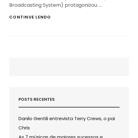
Broadcasting System) protagonizou. …
A
CONTINUE LENDO
MAIOR
TROLLAGEM
DA
HISTÓRIA
–
TRANSMISSAO
GUERRA
DOS
MUNDOS
1938
POSTS RECENTES
Danilo Gentili entrevista Terry Crews, o pai
Chris
As 7 músicas de maiores sucessos e