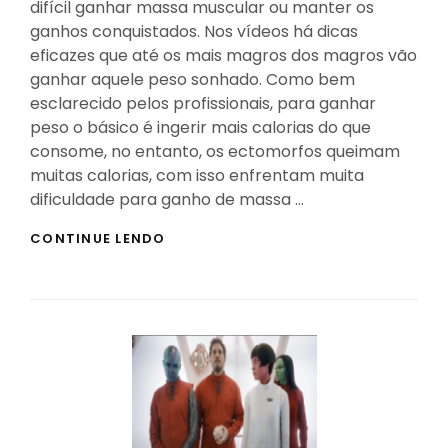
difícil ganhar massa muscular ou manter os
ganhos conquistados. Nos vídeos há dicas
eficazes que até os mais magros dos magros vão
ganhar aquele peso sonhado. Como bem
esclarecido pelos profissionais, para ganhar
peso o básico é ingerir mais calorias do que
consome, no entanto, os ectomorfos queimam
muitas calorias, com isso enfrentam muita
dificuldade para ganho de massa …
DICAS
CONTINUE LENDO
INFALÍVEIS
PARA
GANHAR
MASSA
MUSCULAR
PARA
QUEM
É
MUITO
MAGRO