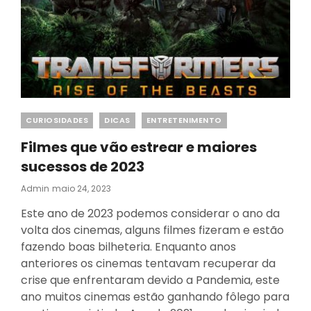
Categories
CURIOSIDADES
DICAS
ENTRETENIMENTO
Filmes que vão estrear e maiores
sucessos de 2023
Posted
Admin
Maio 24, 2023
On
Este ano de 2023 podemos considerar o ano da
volta dos cinemas, alguns filmes fizeram e estão
fazendo boas bilheteria. Enquanto anos
anteriores os cinemas tentavam recuperar da
crise que enfrentaram devido a Pandemia, este
ano muitos cinemas estão ganhando fôlego para