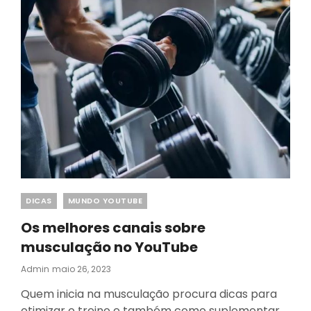
GUN
1
E
2
Categories
DICAS
MUNDO YOUTUBE
Os melhores canais sobre
musculação no YouTube
Posted
Admin
Maio 26, 2023
On
Quem inicia na musculação procura dicas para
otimizar o treino e também como suplementar