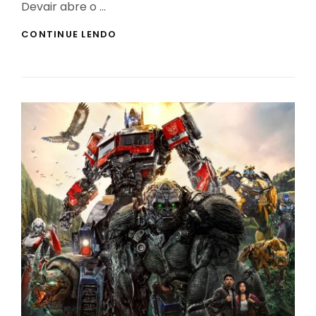
Devair abre o …
CÉSIO
CONTINUE LENDO
137
–
MELHORES
DOCUMENTÁRIOS
E
FILME
PARA
ENTENDER
A
TRAGÉDIA
DE
1987