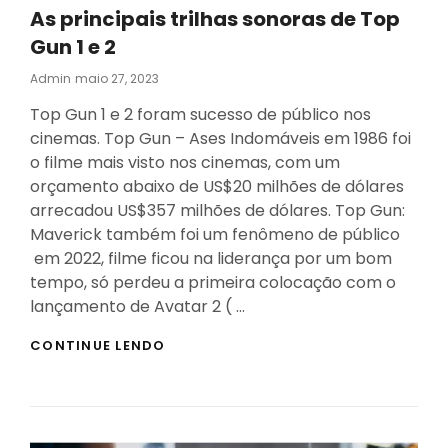
SUCESSO
As principais trilhas sonoras de Top
EM
01
Gun 1 e 2
JUNHO
DE
Posted
Admin
Maio 27, 2023
2023
On
Top Gun 1 e 2 foram sucesso de público nos
cinemas. Top Gun – Ases Indomáveis em 1986 foi
o filme mais visto nos cinemas, com um
orçamento abaixo de US$20 milhões de dólares
arrecadou US$357 milhões de dólares. Top Gun:
Maverick também foi um fenômeno de público
em 2022, filme ficou na liderança por um bom
tempo, só perdeu a primeira colocação com o
lançamento de Avatar 2 ( …
AS
CONTINUE LENDO
PRINCIPAIS
TRILHAS
SONORAS
DE
TOP