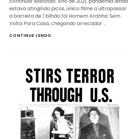
continuar existindo. Ano de 2021, pandemia ainda
estava atingindo picos, único filme a ultrapassar
a barreira de 1 bilhão foi Homem Aranha: Sem
Volta Para Casa, chegando arrecadar …
FILMES
CONTINUE LENDO
QUE
VÃO
ESTREAR
E
MAIORES
SUCESSOS
DE
2023