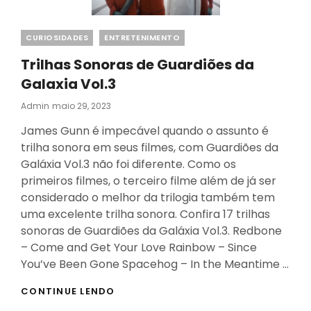
Categories
CURIOSIDADES
ENTRETENIMENTO
Trilhas Sonoras de Guardiões da
Galaxia Vol.3
Posted
Admin
Maio 29, 2023
On
James Gunn é impecável quando o assunto é
trilha sonora em seus filmes, com Guardiões da
Galáxia Vol.3 não foi diferente. Como os
primeiros filmes, o terceiro filme além de já ser
considerado o melhor da trilogia também tem
uma excelente trilha sonora. Confira 17 trilhas
sonoras de Guardiões da Galáxia Vol.3. Redbone
– Come and Get Your Love Rainbow – Since
You’ve Been Gone Spacehog – In the Meantime …
TRILHAS
CONTINUE LENDO
SONORAS