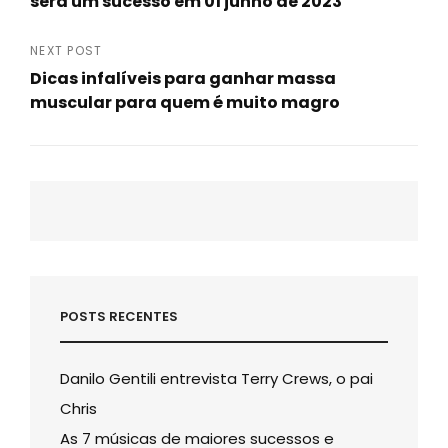
será um sucesso em 01 junho de 2023
Previous
Post
Post
NEXT POST
Dicas infalíveis para ganhar massa
muscular para quem é muito magro
Next
Post
POSTS RECENTES
Danilo Gentili entrevista Terry Crews, o pai
Chris
As 7 músicas de maiores sucessos e