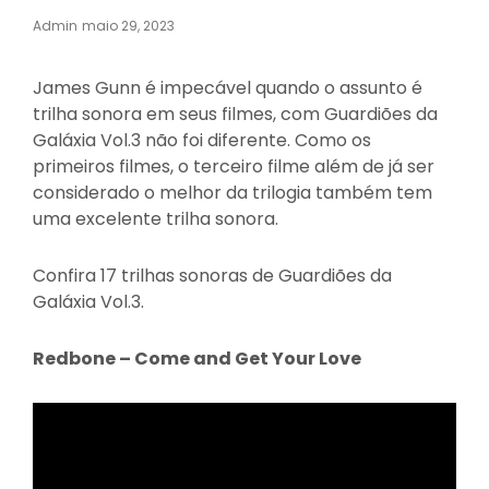
Posted
Admin
Maio 29, 2023
On
James Gunn é impecável quando o assunto é
trilha sonora em seus filmes, com Guardiões da
Galáxia Vol.3 não foi diferente. Como os
primeiros filmes, o terceiro filme além de já ser
considerado o melhor da trilogia também tem
uma excelente trilha sonora.
Confira 17 trilhas sonoras de Guardiões da
Galáxia Vol.3.
Redbone – Come and Get Your Love