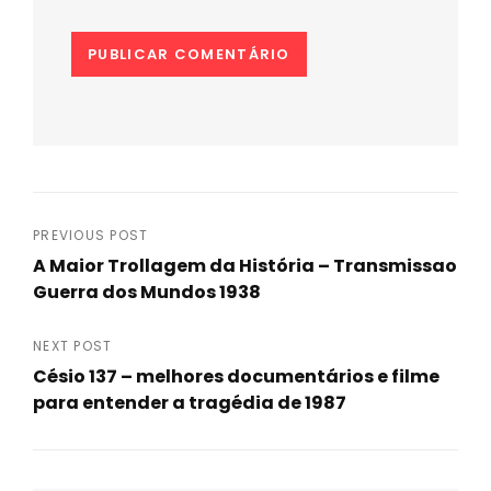
Navegação
PREVIOUS POST
A Maior Trollagem da História – Transmissao
de
Guerra dos Mundos 1938
Previous
Post
Post
NEXT POST
Césio 137 – melhores documentários e filme
para entender a tragédia de 1987
Next
Post