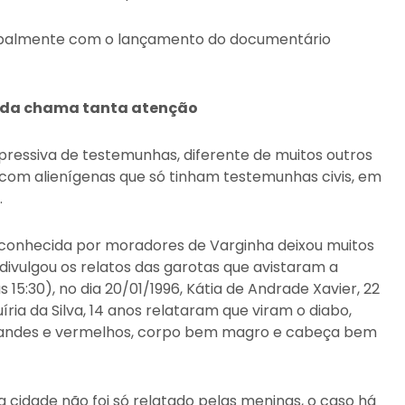
ncipalmente com o lançamento do documentário
inda chama tanta atenção
ressiva de testemunhas, diferente de muitos outros
 com alienígenas que só tinham testemunhas civis, em
.
 conhecida por moradores de Varginha deixou muitos
 divulgou os relatos das garotas que avistaram a
15:30), no dia 20/01/1996, Kátia de Andrade Xavier, 22
quíria da Silva, 14 anos relataram que viram o diabo,
s grandes e vermelhos, corpo bem magro e cabeça bem
cidade não foi só relatado pelas meninas, o caso há