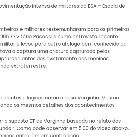
imentação intensa de militares do ESA – Escola de
ombeiros e militares testemunharam para os primeiros
996. O Vitório Pacaccini numa entrevista recente
ilitar e levou para outro ufólogo bem conhecido da
elatava a captura uma criatura capturado pelos
 capturada antes dos avistamento das meninas,
ndo extraterrestre.
ncidentes e lógicos como o caso Varginha. Mesmo
dando os mesmos detalhes dos acontecimentos.
har o suposto ET de Varginha baseado no relato das
ndo “. Como pode observar em 5:00 do vídeo abaixo,
meninas entraram em contradição.