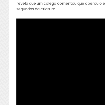
revela que um colega comentou que operou o ex
segundos da criatura.