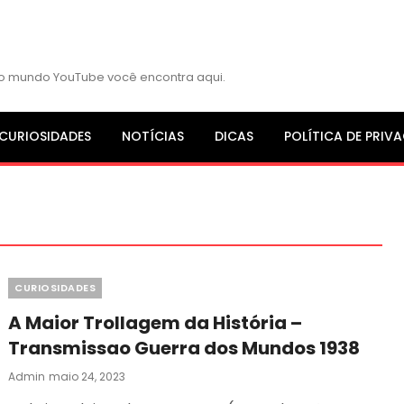
s do mundo YouTube você encontra aqui.
CURIOSIDADES
NOTÍCIAS
DICAS
POLÍTICA DE PRIV
Categories
CURIOSIDADES
A Maior Trollagem da História –
Transmissao Guerra dos Mundos 1938
Posted
Admin
Maio 24, 2023
On