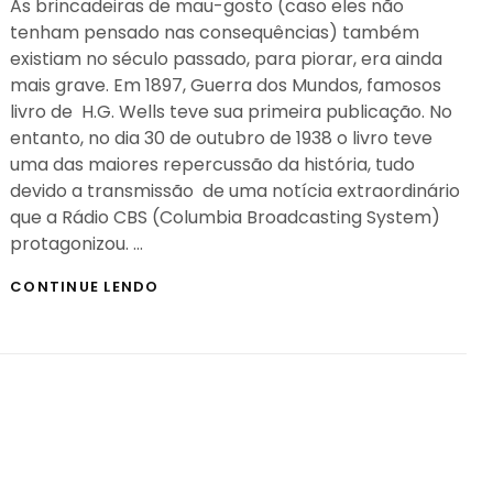
As brincadeiras de mau-gosto (caso eles não
tenham pensado nas consequências) também
existiam no século passado, para piorar, era ainda
mais grave. Em 1897, Guerra dos Mundos, famosos
livro de H.G. Wells teve sua primeira publicação. No
entanto, no dia 30 de outubro de 1938 o livro teve
uma das maiores repercussão da história, tudo
devido a transmissão de uma notícia extraordinário
que a Rádio CBS (Columbia Broadcasting System)
protagonizou. …
A
CONTINUE LENDO
MAIOR
TROLLAGEM
DA
HISTÓRIA
–
TRANSMISSAO
GUERRA
DOS
MUNDOS
1938