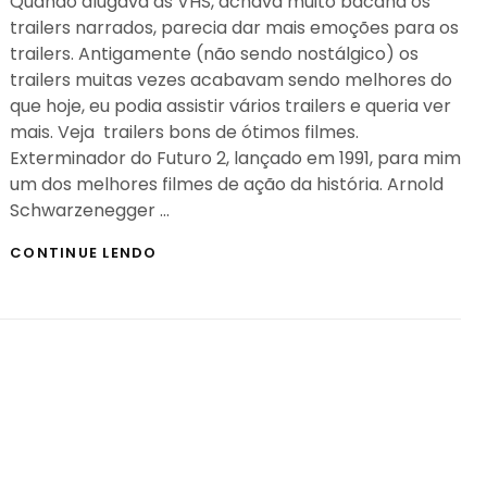
Quando alugava as VHS, achava muito bacana os
trailers narrados, parecia dar mais emoções para os
trailers. Antigamente (não sendo nostálgico) os
trailers muitas vezes acabavam sendo melhores do
que hoje, eu podia assistir vários trailers e queria ver
mais. Veja trailers bons de ótimos filmes.
Exterminador do Futuro 2, lançado em 1991, para mim
um dos melhores filmes de ação da história. Arnold
Schwarzenegger …
BONS
CONTINUE LENDO
TRAILERS
NARRADOS