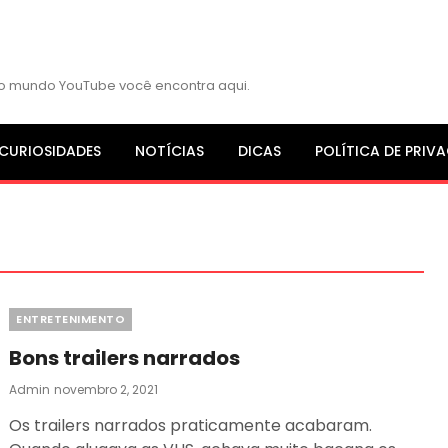
s do mundo YouTube você encontra aqui.
CURIOSIDADES
NOTÍCIAS
DICAS
POLÍTICA DE PRIV
Categories
ENTRETENIMENTO
Bons trailers narrados
Posted
Admin
Novembro 2, 2021
On
Os trailers narrados praticamente acabaram.