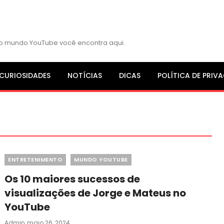
s do mundo YouTube você encontra aqui.
CURIOSIDADES
NOTÍCIAS
DICAS
POLÍTICA DE PRIV
Categories
ENTRETENIMENTO
MUNDO YOUTUBE
Os 10 maiores sucessos de
visualizações de Jorge e Mateus no
YouTube
Posted
Admin
Maio 26, 2024