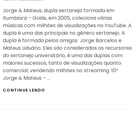
On
Jorge & Mateus, dupla sertaneja formada em
Itumbiara – Goiás, em 2005, coleciona várias
músicas com milhões de visualizações no YouTube. A
dupla é uma das principais no gênero sertanejo. A
dupla é formada pelos amigos Jorge Barcelos e
Mateus Liduário. Eles são considerados os recursores
do sertanejo universitário, é uma das duplas com
maiores sucessos, tanto de visualizações quanto
comercial, vendendo milhões no streaming. 10º
Jorge & Mateus – …
OS
CONTINUE LENDO
10
MAIORES
SUCESSOS
DE
VISUALIZAÇÕES
DE
JORGE
E