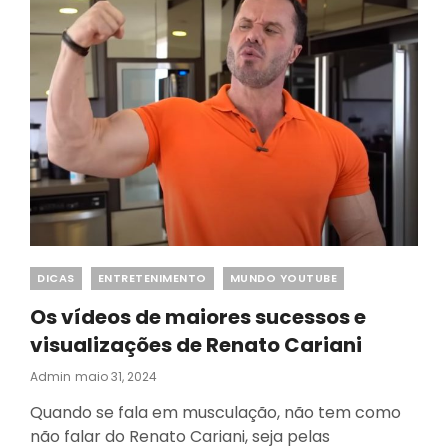
Categories
DICAS
ENTRETENIMENTO
MUNDO YOUTUBE
Os vídeos de maiores sucessos e
visualizações de Renato Cariani
Posted
Admin
Maio 31, 2024
On
Quando se fala em musculação, não tem como
não falar do Renato Cariani, seja pelas