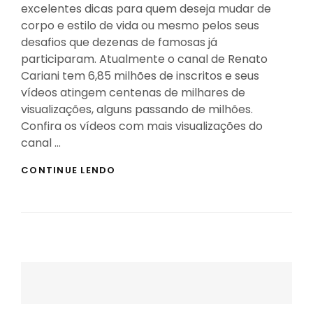
excelentes dicas para quem deseja mudar de
corpo e estilo de vida ou mesmo pelos seus
desafios que dezenas de famosas já
participaram. Atualmente o canal de Renato
Cariani tem 6,85 milhões de inscritos e seus
vídeos atingem centenas de milhares de
visualizações, alguns passando de milhões.
Confira os vídeos com mais visualizações do
canal …
OS
CONTINUE LENDO
VÍDEOS
DE
MAIORES
SUCESSOS
E
VISUALIZAÇÕES
DE
RENATO
CARIANI