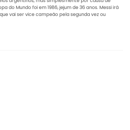
elos argentinos, mas simplesmente por causa de
opa do Mundo foi em 1986, jejum de 36 anos. Messi irá
 que vai ser vice campeão pela segunda vez ou