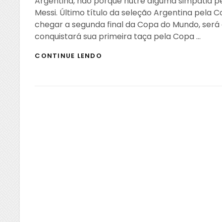
Argentina, não porque nutre alguma simpatia p
Messi. Último título da seleção Argentina pela C
chegar a segunda final da Copa do Mundo, será
conquistará sua primeira taça pela Copa …
JOGO
CONTINUE LENDO
DA
VIDA
DE
MESSI
–
ARGENTINA
X
FRANÇA