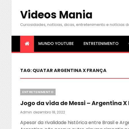
Videos Mania
Curiosidades, notícias, dicas, entretenimento e notícia
MUNDO YOUTUBE
ENTRETENIMENTO
TAG:
QUATAR ARGENTINA X FRANÇA
Categories
ENTRETENIMENTO
Jogo da vida de Messi – Argentina X
Posted
Admin
Dezembro 18, 2022
On
Apesar da rivalidade histórica entre Brasil e Arg