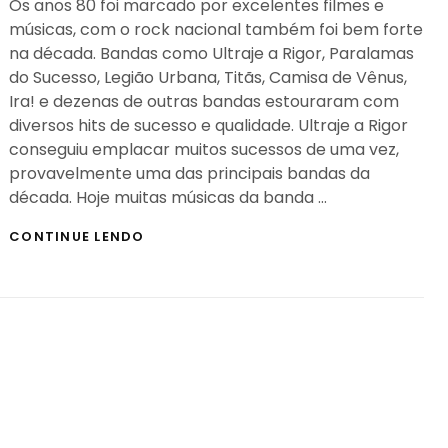
Os anos 80 foi marcado por excelentes filmes e
músicas, com o rock nacional também foi bem forte
na década. Bandas como Ultraje a Rigor, Paralamas
do Sucesso, Legião Urbana, Titãs, Camisa de Vênus,
Ira! e dezenas de outras bandas estouraram com
diversos hits de sucesso e qualidade. Ultraje a Rigor
conseguiu emplacar muitos sucessos de uma vez,
provavelmente uma das principais bandas da
década. Hoje muitas músicas da banda …
OS
CONTINUE LENDO
MAIORES
SUCESSOS
DE
VISUALIZAÇÕES
NO
YOUTUBE
DE
ULTRAJE
A
RIGOR