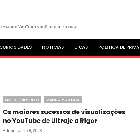
s do mundo YouTube você encontra aqui.
CURIOSIDADES
NOTÍCIAS
DICAS
POLÍTICA DE PRIV
Categories
ENTRETENIMENTO
MUNDO YOUTUBE
Os maiores sucessos de visualizações
no YouTube de Ultraje a Rigor
Posted
Admin
Junho 8, 2023
On