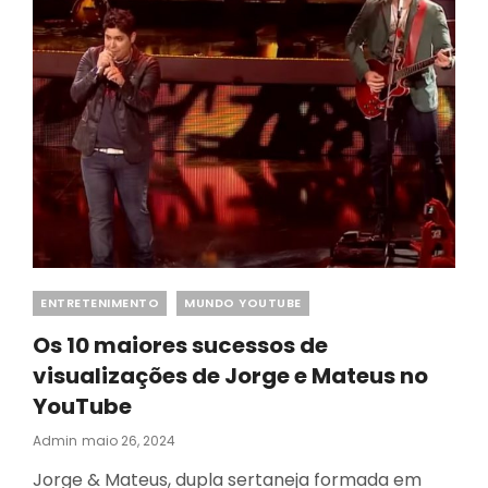
Categories
ENTRETENIMENTO
MUNDO YOUTUBE
Os 10 maiores sucessos de
visualizações de Jorge e Mateus no
YouTube
Posted
Admin
Maio 26, 2024
On
Jorge & Mateus, dupla sertaneja formada em