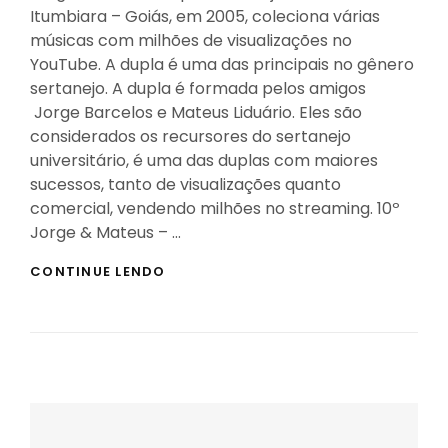
Itumbiara – Goiás, em 2005, coleciona várias
músicas com milhões de visualizações no
YouTube. A dupla é uma das principais no gênero
sertanejo. A dupla é formada pelos amigos
Jorge Barcelos e Mateus Liduário. Eles são
considerados os recursores do sertanejo
universitário, é uma das duplas com maiores
sucessos, tanto de visualizações quanto
comercial, vendendo milhões no streaming. 10º
Jorge & Mateus – …
OS
CONTINUE LENDO
10
MAIORES
SUCESSOS
DE
VISUALIZAÇÕES
DE
JORGE
E
MATEUS