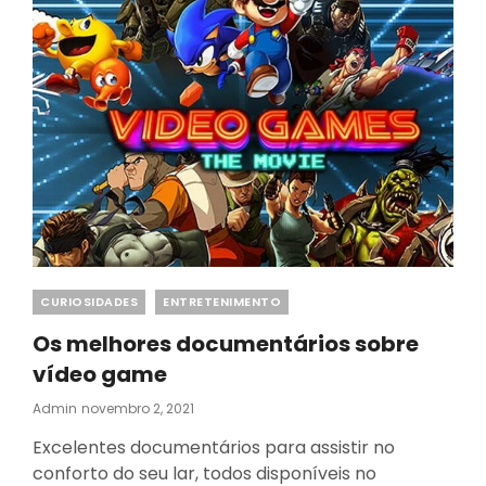
Categories
CURIOSIDADES
ENTRETENIMENTO
Os melhores documentários sobre
vídeo game
Posted
Admin
Novembro 2, 2021
On
Excelentes documentários para assistir no
conforto do seu lar, todos disponíveis no