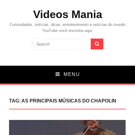
Videos Mania
Curiosidades, notícias, dicas, entretenimento e notícias do mundo
YouTube você encontra aqui.
Search
SEARCH
for:
MENU
TAG:
AS PRINCIPAIS MÚSICAS DO CHAPOLIN