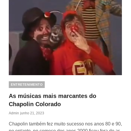
Categories
ENTRETENIMENTO
As músicas mais marcantes do
Chapolin Colorado
Posted
Admin
Junho 21, 2023
On
Chapolin também fez muito sucesso nos anos 80 e 90,
no entanto, no começo dos anos 2000 ficou fora do ar